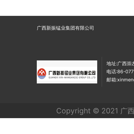
广西新振锰业集团有限公司
地址:广西崇
电话:86-077
邮箱:xinmen
Copyright © 20