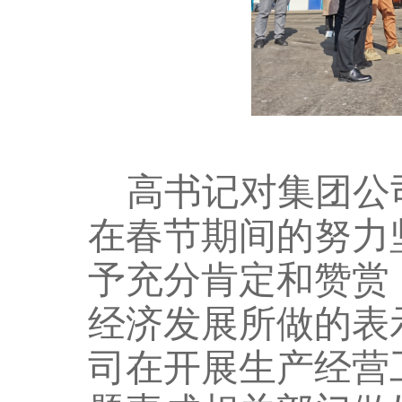
高书记对集团公
在春节期间的努力
予充分肯定和赞赏
经济发展所做的表
司在开展生产经营